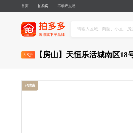
首页
拍卖房
不动产交易
【房山】天恒乐活城南区18号
5.8折
已结束