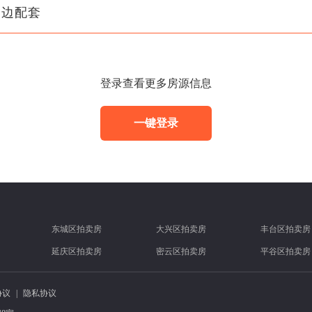
周边配套
登录查看更多房源信息
一键登录
东城区拍卖房
大兴区拍卖房
丰台区拍卖房
延庆区拍卖房
密云区拍卖房
平谷区拍卖房
协议
|
隐私协议