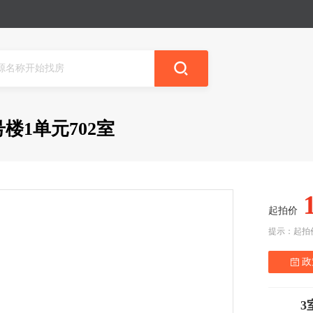
楼1单元702室
起拍价
提示：起拍
政
3