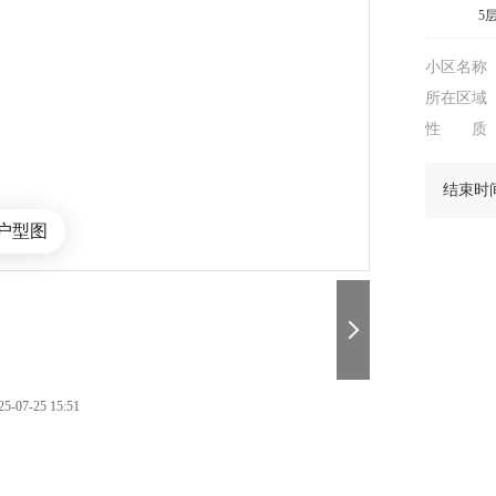
5
小区名称
所在区域
性 质
结束时
户型图
07-25 15:51