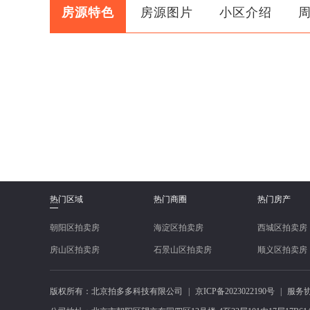
房源特色
房源图片
小区介绍
热门区域
热门商圈
热门房产
朝阳区拍卖房
海淀区拍卖房
西城区拍卖房
房山区拍卖房
石景山区拍卖房
顺义区拍卖房
版权所有：北京拍多多科技有限公司
|
京ICP备2023022190号
|
服务