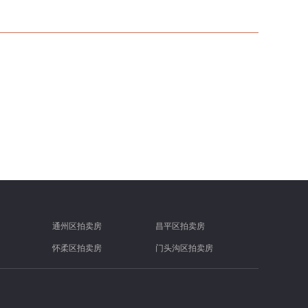
通州区拍卖房
昌平区拍卖房
怀柔区拍卖房
门头沟区拍卖房