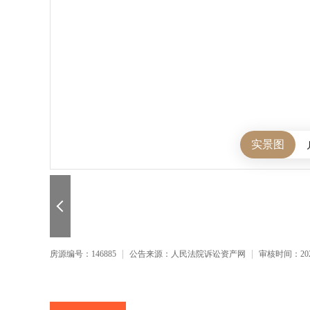
实景图
|
|
房源编号：146885
公告来源：人民法院诉讼资产网
审核时间：2025-