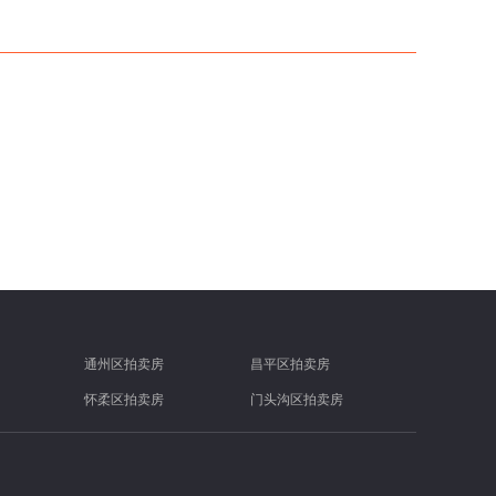
通州区拍卖房
昌平区拍卖房
怀柔区拍卖房
门头沟区拍卖房