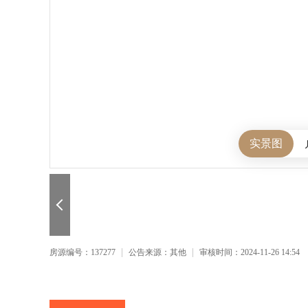
实景图
|
|
房源编号：137277
公告来源：其他
审核时间：2024-11-26 14:54