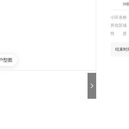
10
小区名称
所在区域
性 质
结束时
户型图